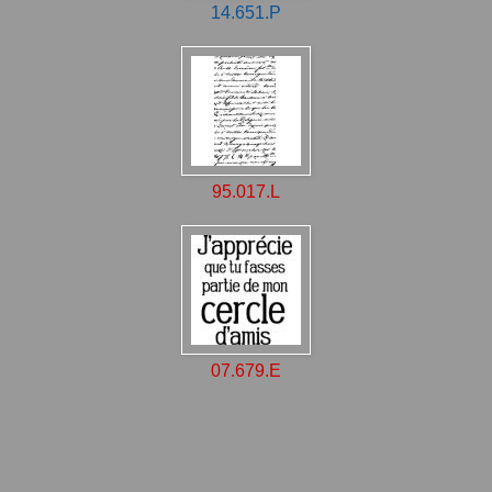
14.651.P
95.017.L
07.679.E