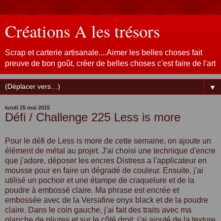
Créations A les trésors
Scrap et carterie artisanale....Aimer les belles choses fait
preuve de bon goût, créer de belles choses c'est faire de l'art
▼
lundi 25 mai 2015
Défi / Challenge 225 Less is more
Pour le défi de Less is more de cette semaine, on ajoute un
élément de métal au projet. J'ai choisi une technique d'encre
que j'adore, déposer les encres Distress a l'applicateur en
mousse pour en faire un dégradé de couleur. Ensuite, j'ai
utilisé un pochoir et une étampe de craquelure et de la
poudre à embossé claire. Ma phrase est encrée et
embossée avec de la Versafine onyx black et de la poudre
claire. Dans le coin gauche, j'ai fait des traits avec ma
planche de pliures et sur le côté droit, j'ai ajouté de la texture